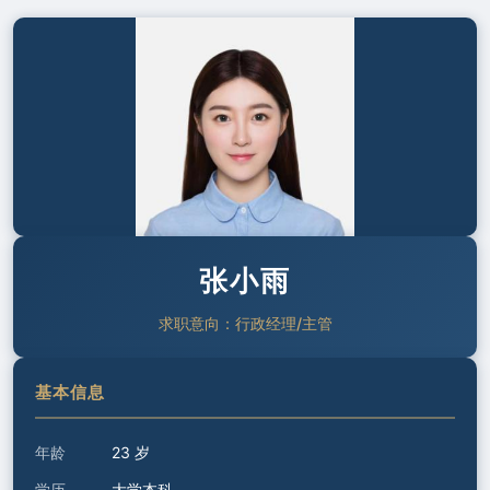
张小雨
求职意向：行政经理/主管
基本信息
年龄
23 岁
学历
大学本科