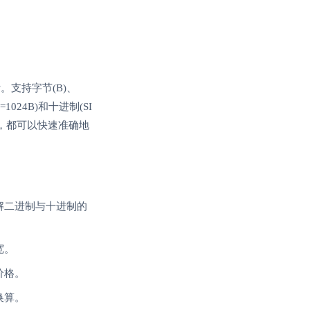
支持字节(B)、
024B)和十进制(SI
户，都可以快速准确地
解二进制与十进制的
宽。
价格。
换算。