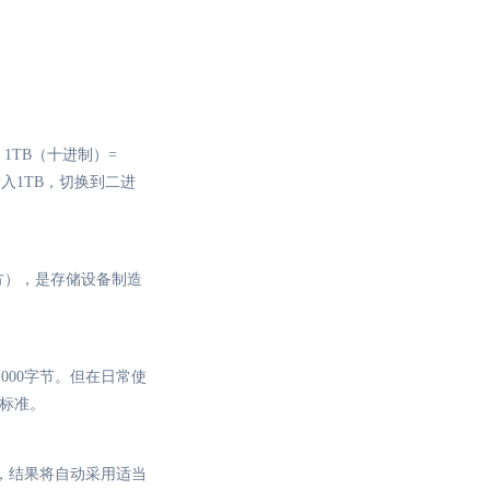
。1TB（十进制）=
制模式输入1TB，切换到二进
次方），是存储设备制造
表示1000字节。但在日常使
I标准。
值，结果将自动采用适当