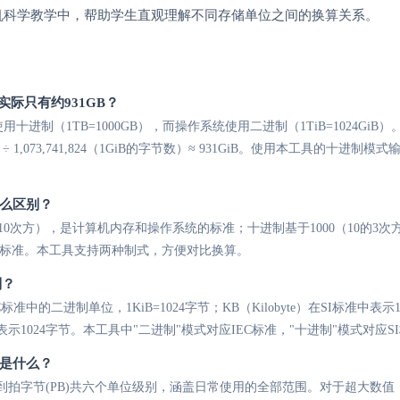
机科学教学中，帮助学生直观理解不同存储单位之间的换算关系。
实际只有约931GB？
进制（1TB=1000GB），而操作系统使用二进制（1TiB=1024GiB）
000字节 ÷ 1,073,741,824（1GiB的字节数）≈ 931GiB。使用本工具的十进
。
么区别？
的10次方），是计算机内存和操作系统的标准；十进制基于1000（10的3
)的标准。本工具支持两种制式，方便对比换算。
别？
是IEC标准中的二进制单位，1KiB=1024字节；KB（Kilobyte）在SI标准中
示1024字节。本工具中"二进制"模式对应IEC标准，"十进制"模式对应S
是什么？
)到拍字节(PB)共六个单位级别，涵盖日常使用的全部范围。对于超大数