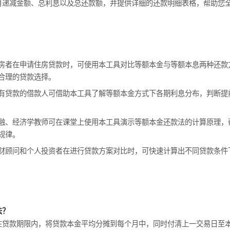
月递减金额、总利息以及总还款额，并提供详细的还款明细表格，帮助您
房者在申请住房贷款时，可使用本工具对比等额本金与等额本息两种还款
合理的贷款选择。
有贷款的借款人可借助本工具了解等额本金方式下各期利息分布，判断提
融、经济学教师可在课堂上使用本工具演示等额本金还款法的计算原理，
规律。
财顾问和个人投资者在进行贷款方案对比时，可快速计算出不同贷款条件
法？
在贷款期限内，将贷款本金平均分摊到每个月中，同时付清上一交易日至