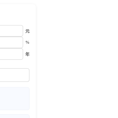
元
%
年