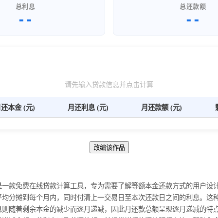
总利息
总还款额
--
--
请先输入贷款信息并点击计算
还本金 (元)
月还利息 (元)
月还款额 (元)
改编该作品
是一款免费在线贷款计算工具，专为需要了解等额本金还款方式的用户设
平均分摊到每个月内，同时付清上一交易日至本次还款日之间的利息。这
息则随着剩余本金的减少而逐月递减，因此月还款总额呈现逐月递减的特