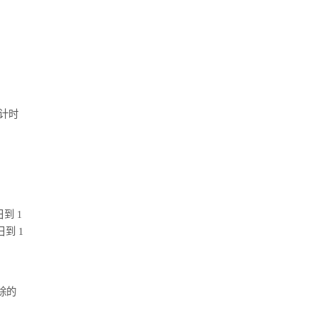
计时
到 1
到 1
除的