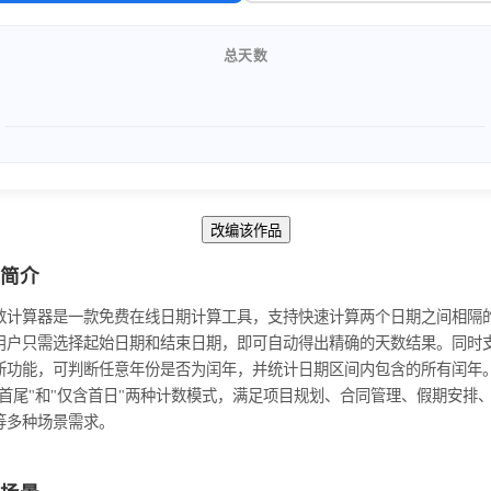
总天数
改编该作品
简介
数计算器是一款免费在线日期计算工具，支持快速计算两个日期之间相隔
用户只需选择起始日期和结束日期，即可自动得出精确的天数结果。同时
断功能，可判断任意年份是否为闰年，并统计日期区间内包含的所有闰年
含首尾"和"仅含首日"两种计数模式，满足项目规划、合同管理、假期安排
等多种场景需求。