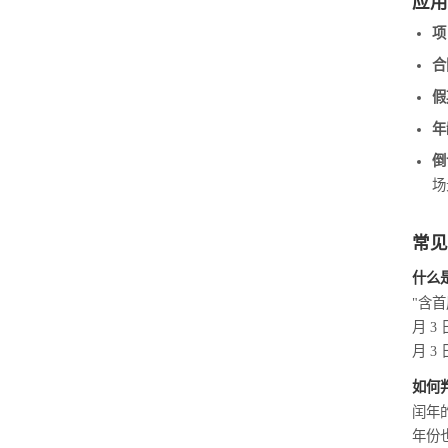
应用
项
合
假
年
倒
场
常见
什么
"含首
月 3
月 
如何
闰年的
年份也