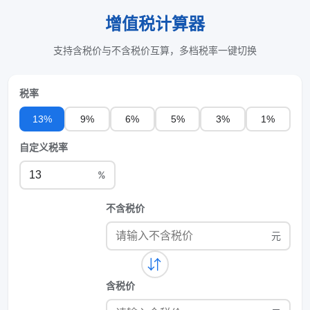
增值税计算器
支持含税价与不含税价互算，多档税率一键切换
税率
13%
9%
6%
5%
3%
1%
自定义税率
%
不含税价
元
⇆
含税价